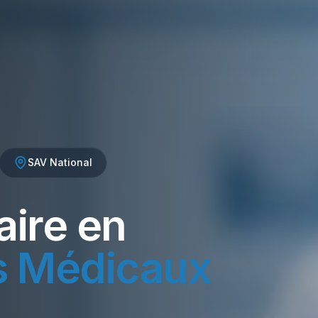
SAV National
aire en
s Médicaux