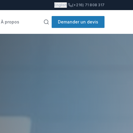
English
|
(+216) 71 808 317
À propos
Demander un devis